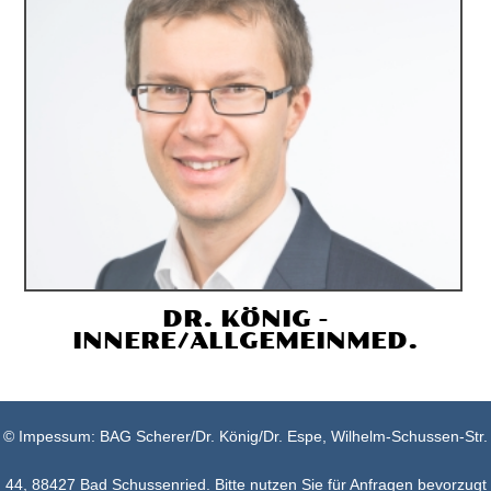
DR. KÖNIG -
INNERE/ALLGEMEINMED.
© Impessum: BAG Scherer/Dr. König/Dr. Espe, Wilhelm-Schussen-Str.
44, 88427 Bad Schussenried. Bitte nutzen Sie für Anfragen bevorzugt